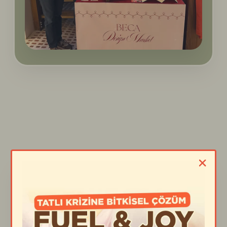
🧑‍⚕️ Mert – Functional
Nutrition Curious