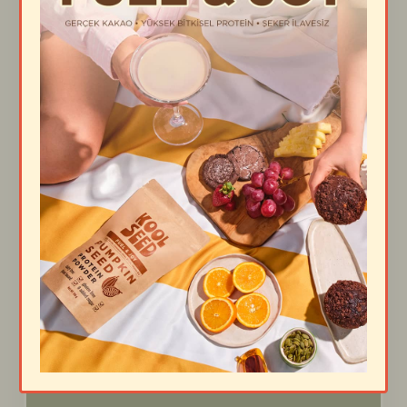
“İçeriğini okuyunca içim
rahatladı. Abartı yok, gerçek
var.”
🏃‍♀️ Zeynep – Morning
Runner
“Antrenman sonrası şişkinlik
yapmayan ilk protein.”