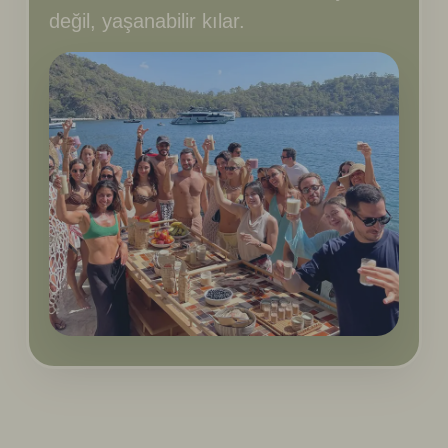
değil, yaşanabilir kılar.
1
/
7