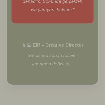
denedim. Sonunda gerçekten
işe yarayanı buldum.”
👩‍💻 Elif – Creative Director
“Koolseed sabah rutinimi
tamamen değiştirdi.”