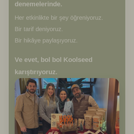
denemelerinde.
Her etkinlikte bir şey öğreniyoruz.
Bir tarif deniyoruz.
Bir hikâye paylaşıyoruz.
Ve evet, bol bol Koolseed
karıştırıyoruz.