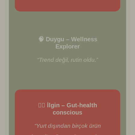
🧠 Duygu – Wellness
Explorer
“Trend değil, rutin oldu.”
🧘‍♀️ İlgin – Gut-health
conscious
“Yurt dışından birçok ürün