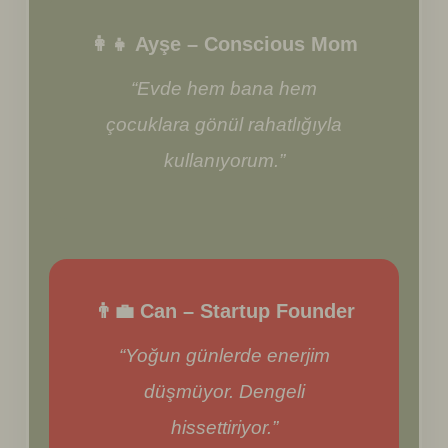
👩‍👧 Ayşe – Conscious Mom
“Evde hem bana hem
çocuklara gönül rahatlığıyla
kullanıyorum.”
👨‍💼 Can – Startup Founder
“Yoğun günlerde enerjim
düşmüyor. Dengeli
hissettiriyor.”