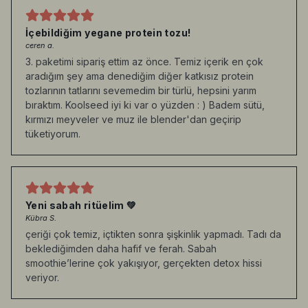
İçebildiğim yegane protein tozu!
ceren a.
3. paketimi sipariş ettim az önce. Temiz içerik en çok
aradığım şey ama denediğim diğer katkısız protein
tozlarının tatlarını sevemedim bir türlü, hepsini yarım
bıraktım. Koolseed iyi ki var o yüzden : ) Badem sütü,
kırmızı meyveler ve muz ile blender'dan geçirip
tüketiyorum.
Yeni sabah ritüelim 💚
Kübra S.
çeriği çok temiz, içtikten sonra şişkinlik yapmadı. Tadı da
beklediğimden daha hafif ve ferah. Sabah
smoothie’lerine çok yakışıyor, gerçekten detox hissi
veriyor.