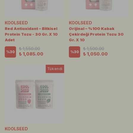
KOOLSEED
KOOLSEED
Red Antioxidant – Bitkisel
Orijinal – %100 Kabak
Protein Tozu - 30 Gr. X 10
Çekirdeği Protein Tozu 30
Adet
Gr. X 10
₺ 1,550.00
₺ 1,500.00
%
30
%
30
₺ 1,085.00
₺ 1,050.00
Tükendi
KOOLSEED