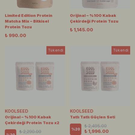
Limited Edition Protein
Orijinal – %100 Kabak
Matcha Mix – Bitkisel
Çekirdeği Protein Tozu
Protein Tozu
₺ 1,145.00
₺ 990.00
Tükendi
Tükendi
KOOLSEED
KOOLSEED
Orijinal – %100 Kabak
Tatlı Tatlı Güçlen Seti
Çekirdeği Protein Tozu x2
₺ 2,495.00
%
20
₺ 1,996.00
₺ 2,290.00
%
20