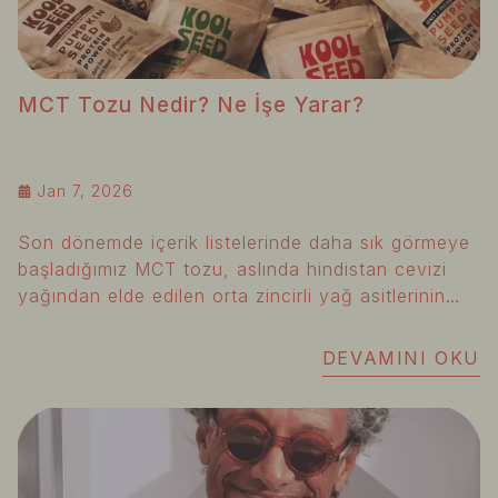
MCT Tozu Nedir? Ne İşe Yarar?
Jan 7, 2026
Son dönemde içerik listelerinde daha sık görmeye
başladığımız MCT tozu, aslında hindistan cevizi
yağından elde edilen orta zincirli yağ asitlerinin
(Medium Chain Triglycerides) toz formudur.
Kısaca: hızlı enerji sağlayan, sindirimi kolay bir
DEVAMINI OKU
yağ kaynağıdır.