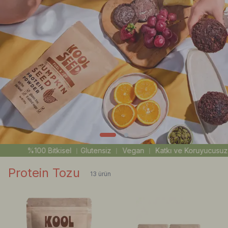
l ︳Glutensiz ︳ Vegan ︳ Katkı ve Koruyucusuz ︳ Yüksek Protein
Protein Tozu
13
ürün