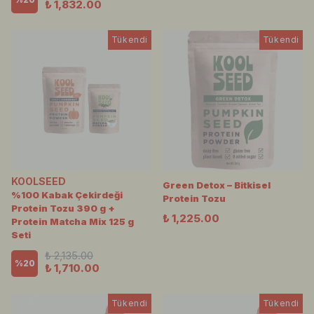
₺ 1,832.00
Tükendi
Tükendi
KOOLSEED
Green Detox – Bitkisel
%100 Kabak Çekirdeği
Protein Tozu
Protein Tozu 390 g +
₺ 1,225.00
Protein Matcha Mix 125 g
Seti
₺ 2,135.00
%
20
₺ 1,710.00
Tükendi
Tükendi