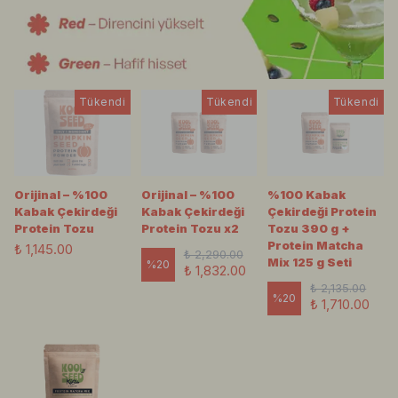
Tükendi
Tükendi
Tükendi
Orijinal – %100
Orijinal – %100
%100 Kabak
Kabak Çekirdeği
Kabak Çekirdeği
Çekirdeği Protein
Protein Tozu
Protein Tozu x2
Tozu 390 g +
Protein Matcha
₺ 1,145.00
₺ 2,290.00
Mix 125 g Seti
%
20
₺ 1,832.00
₺ 2,135.00
%
20
₺ 1,710.00