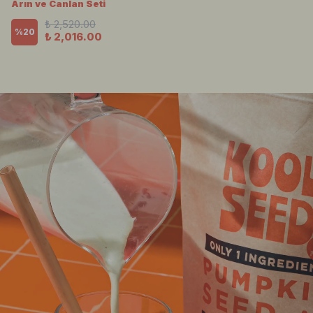
Arın ve Canlan Seti
₺ 2,520.00
%
20
₺ 2,016.00