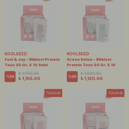
KOOLSEED
KOOLSEED
Fuel & Joy – Bitkisel Protein
Green Detox – Bitkisel
Tozu 30 Gr. X 10 Adet
Protein Tozu 30 Gr. X 10
₺ 1,650.00
₺ 1,600.00
%
30
%
30
₺ 1,155.00
₺ 1,120.00
Tükendi
Tükendi