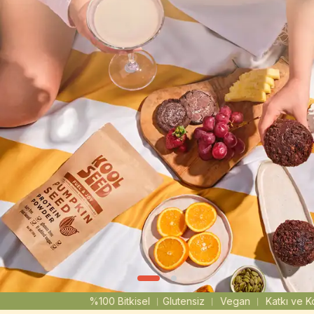
0 Bitkisel ︳Glutensiz ︳ Vegan ︳ Katkı ve Koruyucusuz ︳ Yüksek 