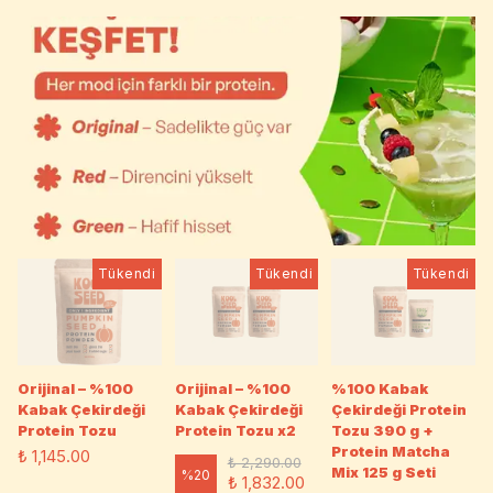
Tükendi
Tükendi
Tükendi
Orijinal – %100
Orijinal – %100
%100 Kabak
Kabak Çekirdeği
Kabak Çekirdeği
Çekirdeği Protein
Protein Tozu
Protein Tozu x2
Tozu 390 g +
Protein Matcha
₺ 1,145.00
₺ 2,290.00
Mix 125 g Seti
%
20
₺ 1,832.00