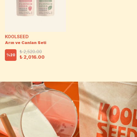
KOOLSEED
Arın ve Canlan Seti
₺ 2,520.00
%
20
₺ 2,016.00