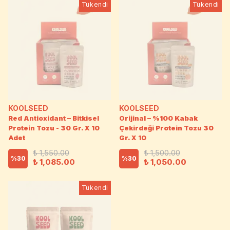
Tükendi
Tükendi
KOOLSEED
KOOLSEED
Red Antioxidant – Bitkisel
Orijinal – %100 Kabak
Protein Tozu - 30 Gr. X 10
Çekirdeği Protein Tozu 30
Adet
Gr. X 10
₺ 1,550.00
₺ 1,500.00
%
30
%
30
₺ 1,085.00
₺ 1,050.00
Tükendi