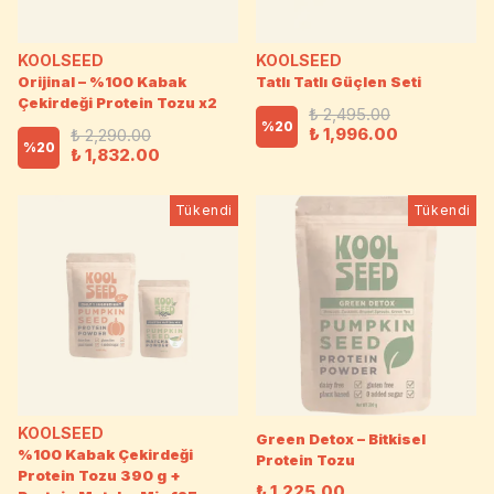
KOOLSEED
KOOLSEED
Orijinal – %100 Kabak
Tatlı Tatlı Güçlen Seti
Çekirdeği Protein Tozu x2
₺ 2,495.00
%
20
₺ 1,996.00
₺ 2,290.00
%
20
₺ 1,832.00
Tükendi
Tükendi
KOOLSEED
Green Detox – Bitkisel
%100 Kabak Çekirdeği
Protein Tozu
Protein Tozu 390 g +
₺ 1,225.00