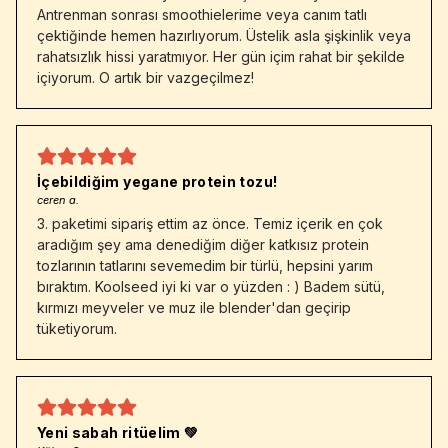
Antrenman sonrası smoothielerime veya canım tatlı
çektiğinde hemen hazırlıyorum. Üstelik asla şişkinlik veya
rahatsızlık hissi yaratmıyor. Her gün içim rahat bir şekilde
içiyorum. O artık bir vazgeçilmez!
İçebildiğim yegane protein tozu!
ceren a.
3. paketimi sipariş ettim az önce. Temiz içerik en çok
aradığım şey ama denediğim diğer katkısız protein
tozlarının tatlarını sevemedim bir türlü, hepsini yarım
bıraktım. Koolseed iyi ki var o yüzden : ) Badem sütü,
kırmızı meyveler ve muz ile blender'dan geçirip
tüketiyorum.
Yeni sabah ritüelim 💚