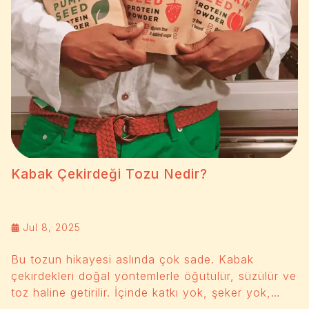
Kabak Çekirdeği Tozu Nedir?
Jul 8, 2025
Bu tozun hikayesi aslında çok sade. Kabak
çekirdekleri doğal yöntemlerle öğütülür, süzülür ve
toz haline getirilir. İçinde katkı yok, şeker yok,