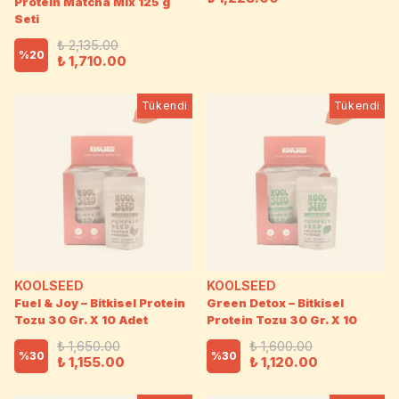
Protein Matcha Mix 125 g
Seti
₺ 2,135.00
%
20
₺ 1,710.00
Tükendi
Tükendi
KOOLSEED
KOOLSEED
Fuel & Joy – Bitkisel Protein
Green Detox – Bitkisel
Tozu 30 Gr. X 10 Adet
Protein Tozu 30 Gr. X 10
₺ 1,650.00
₺ 1,600.00
%
30
%
30
₺ 1,155.00
₺ 1,120.00