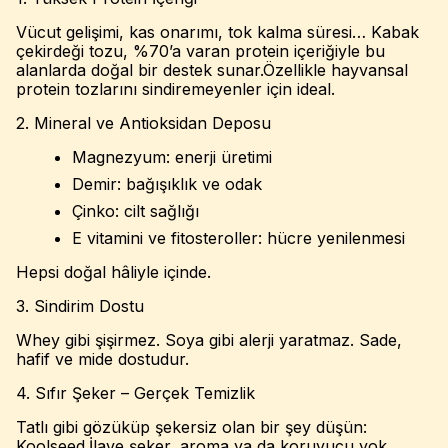
Vücut gelişimi, kas onarımı, tok kalma süresi… Kabak
çekirdeği tozu, %70’a varan protein içeriğiyle bu
alanlarda doğal bir destek sunar.Özellikle hayvansal
protein tozlarını sindiremeyenler için ideal.
2. Mineral ve Antioksidan Deposu
Magnezyum: enerji üretimi
Demir: bağışıklık ve odak
Çinko: cilt sağlığı
E vitamini ve fitosteroller: hücre yenilenmesi
Hepsi doğal hâliyle içinde.
3. Sindirim Dostu
Whey gibi şişirmez. Soya gibi alerji yaratmaz. Sade,
hafif ve mide dostudur.
4. Sıfır Şeker – Gerçek Temizlik
Tatlı gibi gözüküp şekersiz olan bir şey düşün:
Koolseed.İlave şeker, aroma ya da koruyucu yok.