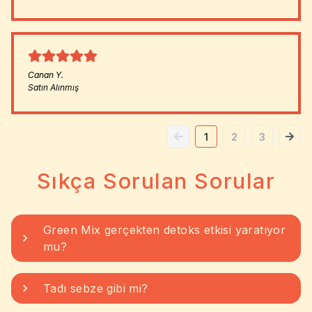
Canan
Y.
Satın Alınmış
1
2
3
Sıkça Sorulan Sorular
Green Mix gerçekten detoks etkisi yaratıyor
mu?
Tadı sebze gibi mi?