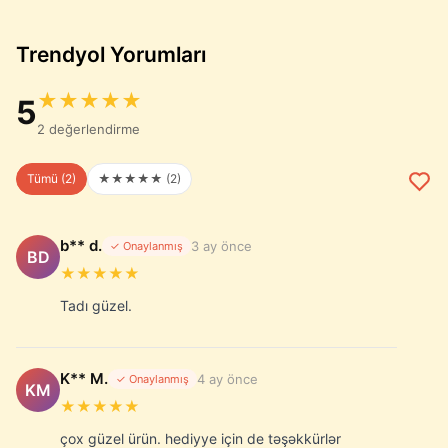
Trendyol Yorumları
★★★★★
5
2 değerlendirme
Tümü (2)
★★★★★ (2)
b** d.
3 ay önce
✓ Onaylanmış
BD
★★★★★
Tadı güzel.
K** M.
4 ay önce
✓ Onaylanmış
KM
★★★★★
çox güzel ürün. hediyye için de təşəkkürlər