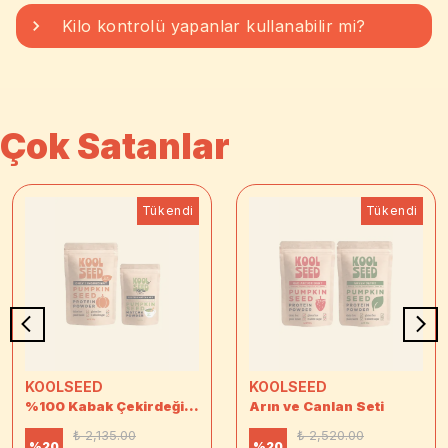
Kilo kontrolü yapanlar kullanabilir mi?
Çok Satanlar
Tükendi
Tükendi
KOOLSEED
KOOLSEED
%100 Kabak Çekirdeği Protein Tozu 390 g + Protein Matcha Mix 125 g Seti
Arın ve Canlan Seti
₺ 2,135.00
₺ 2,520.00
%
20
%
20