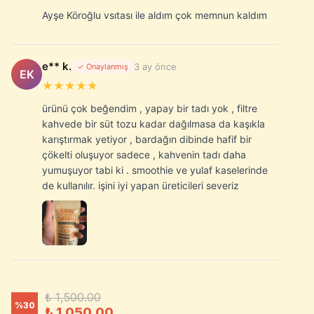
Ayşe Köroğlu vsıtası ile aldım çok memnun kaldım
e** k.
3 ay önce
✓ Onaylanmış
EK
★★★★★
ürünü çok beğendim , yapay bir tadı yok , filtre
kahvede bir süt tozu kadar dağılmasa da kaşıkla
karıştırmak yetiyor , bardağın dibinde hafif bir
çökelti oluşuyor sadece , kahvenin tadı daha
yumuşuyor tabi ki . smoothie ve yulaf kaselerinde
de kullanılır. işini iyi yapan üreticileri severiz
₺ 1,500.00
%
30
₺ 1,050.00