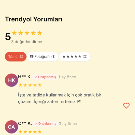
Trendyol Yorumları
★★★★★
5
3 değerlendirme
Tümü (3)
📷 Fotoğraflı (1)
★★★★★ (3)
H** K.
1 ay önce
✓ Onaylanmış
HK
★★★★★
İşte ve tatilde kullanmak için çok pratik bir
çözüm..İçeriği zaten tertemiz 🌸
C** A.
3 ay önce
✓ Onaylanmış
CA
★★★★★